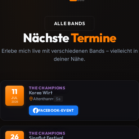
ALLE BANDS
Nächste
Termine
Erlebe mich live mit verschiedenen Bands – vielleicht in
deiner Nähe.
THE CHAMPIONS
11
Korea Wirt
JUL
Altenthann
Sa
2026
FACEBOOK-EVENT
THE CHAMPIONS
26
Sinnflut Festival