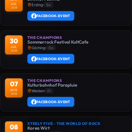
JUL
Erding
So
2026
FACEBOOK-EVENT
THE CHAMPIONS
30
Sommerrock Festival KultCafe
JUL
Gilching
Do
2026
FACEBOOK-EVENT
THE CHAMPIONS
07
Kulturbahnhof Parapluie
AUG
Weiden
Fr
2026
FACEBOOK-EVENT
STEELY FIVE - THE WORLD OF ROCK
08
Korea Wirt