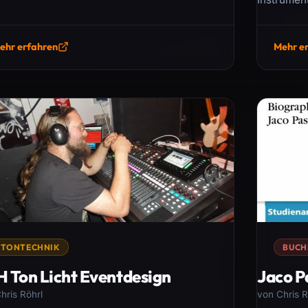
ehr erfahren
Mehr e
TONTECHNIK
BUCH
 Ton Licht Eventdesign
Jaco P
hris Röhrl
von Chris R