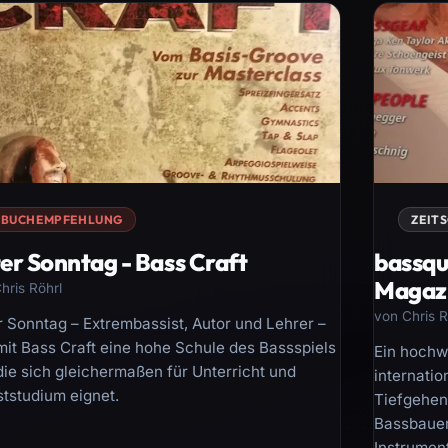
BUCHEMPFEHLUNG
ZEIT
er Sonntag - Bass Craft
bassqu
Magaz
hris Röhrl
von Chris R
r Sonntag – Extrembassist, Autor und Lehrer –
 mit Bass Craft eine hohe Schule des Bassspiels
Ein hochwe
die sich gleichermaßen für Unterricht und
internati
ststudium eignet.
Tiefgehend
Bassbauer
Instrument