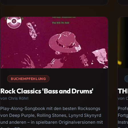
BUCHEMPFEHLUNG
Rock Classics 'Bass and Drums'
THE
von Chris Röhrl
von C
Play-Along-Songbook mit den besten Rocksongs
Prof
von Deep Purple, Rolling Stones, Lynyrd Skynyrd
Fort
und anderen – in spielbaren Originalversionen mit
Inst