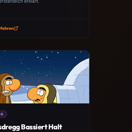
erständlich erklärt.
rfahren
OR
sdregg Bassiert Halt