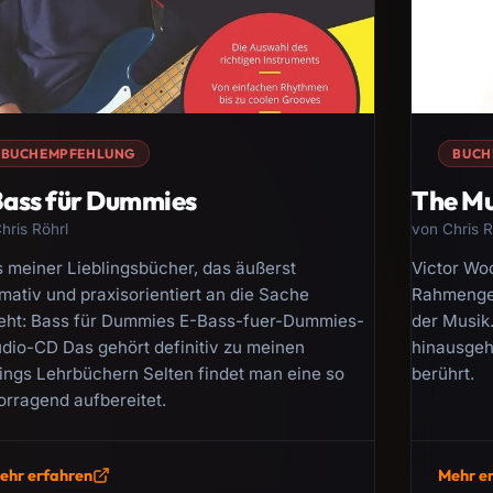
BUCHEMPFEHLUNG
BUCH
ass für Dummies
The Mu
hris Röhrl
von Chris R
s meiner Lieblingsbücher, das äußerst
Victor Woo
mativ und praxisorientiert an die Sache
Rahmenges
eht: Bass für Dummies E-Bass-fuer-Dummies-
der Musik.
dio-CD Das gehört definitiv zu meinen
hinausgeht
lings Lehrbüchern Selten findet man eine so
berührt.
orragend aufbereitet.
ehr erfahren
Mehr e