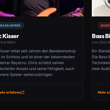
BASSLEHRER
BUCH
c Kisser
Bass B
hris Röhrl
von Chris R
 Kisser leitet seit Jahren den Bandworkshop
Ein Standa
 im Schloss und ist einer der bekanntesten
Die Bass B
lehrer Bayerns. Chris schätzt seinen
Techniken 
turierten Ansatz und seine Fähigkeit, auch
zwei Audi
hrene Spieler weiterzubringen.
ehr erfahren
Mehr e