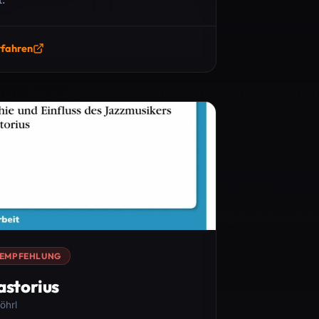
rfahren
EMPFEHLUNG
astorius
öhrl