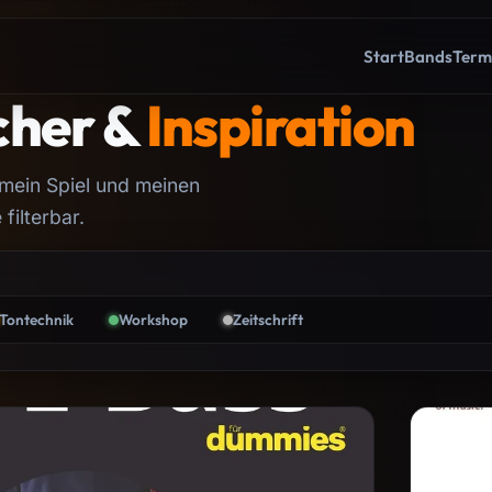
Start
Bands
Term
cher &
Inspiration
 mein Spiel und meinen
ilterbar.
Tontechnik
Workshop
Zeitschrift