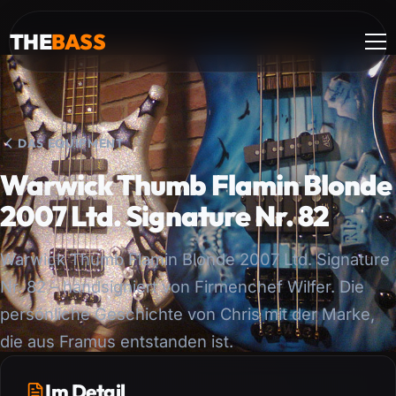
THE
BASS
DAS EQUIPMENT
Warwick Thumb Flamin Blonde
2007 Ltd. Signature Nr. 82
Warwick Thumb Flamin Blonde 2007 Ltd. Signature
Nr. 82 – handsigniert von Firmenchef Wilfer. Die
persönliche Geschichte von Chris mit der Marke,
die aus Framus entstanden ist.
Im Detail