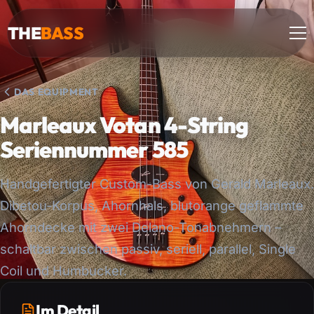
THE
BASS
DAS EQUIPMENT
Marleaux Votan 4-String
Seriennummer 585
Handgefertigter Custom-Bass von Gerald Marleaux.
Dibetou-Korpus, Ahornhals, blutorange geflammte
Ahorndecke mit zwei Delano-Tonabnehmern –
schaltbar zwischen passiv, seriell, parallel, Single
Coil und Humbucker.
Im Detail