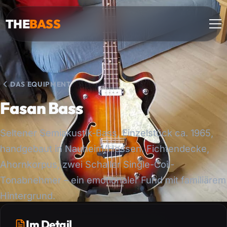
THE
BASS
DAS EQUIPMENT
Fasan Bass
Seltener Semiakustik-Bass, Einzelstück ca. 1965,
handgebaut in Nauheim/Hessen. Fichtendecke,
Ahornkorpus, zwei Schaller Single-Coil-
Tonabnehmer – ein emotionaler Fund mit familiärem
Hintergrund.
Im Detail