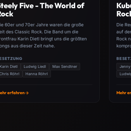
teely Five - The World of
Kubu
Rock
Roc
ie 60er und 70er Jahre waren die große
Die Re
eit des Classic Rock. Die Band um die
auf der
rontfrau Karin Dietl bringt uns die größten
Rock n
ongs aus dieser Zeit nahe.
kompro
ESETZUNG
BESET
Karin Dietl
Ludwig Liedl
Max Sendtner
Jenny
Chris Röhrl
Hanna Röhrl
Ludwi
ehr erfahren
Mehr e