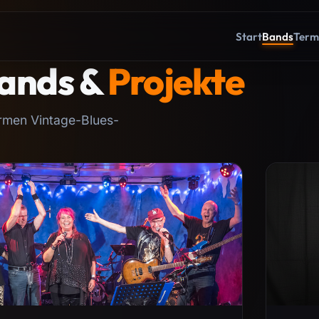
Start
Bands
Term
ands &
Projekte
rmen Vintage-Blues-