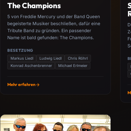
The Champions
S
5 von Freddie Mercury und der Band Queen
begeisterte Musiker beschließen, dafür eine
D
Tribute Band zu gründen. Ein passender
Z
Name ist bald gefunden: The Champions.
F
S
BESETZUNG
B
Markus Liedl
Ludwig Liedl
Chris Röhrl
Konrad Aschenbrenner
Michael Erlmeier
Mehr erfahren
M