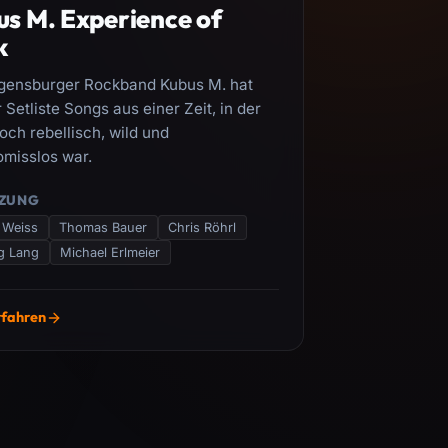
s M. Experience of
k
gensburger Rockband Kubus M. hat
 Setliste Songs aus einer Zeit, in der
och rebellisch, wild und
misslos war.
ZUNG
 Weiss
Thomas Bauer
Chris Röhrl
g Lang
Michael Erlmeier
rfahren